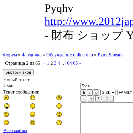
Pyqhv
http://www.2012jap
- 財布 ショップ Yfa
Форум
»
Флудилка
»
Обсуждение online игр
»
PymnSmeam
Страница
2
из
65
«
1
2
3
4
…
64
65
»
Новый ответ
Имя:
Текст сообщения:
Все смайлы