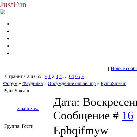
JustFun
[
Новые сооб
Страница
2
из
65
«
1
2
3
4
…
64
65
»
Форум
»
Флудилка
»
Обсуждение online игр
»
PymnSmeam
PymnSmeam
Дата: Воскресень
zmafmzhsc
Сообщение #
16
Группа: Гости
Epbqifmyw