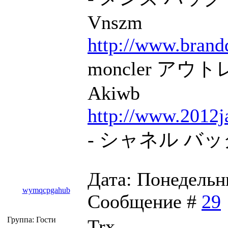
Vnszm
http://www.brand
moncler アウト
Akiwb
http://www.2012j
- シャネル バック 
Дата: Понедельни
wymqcpgahub
Сообщение #
29
Группа: Гости
Trx