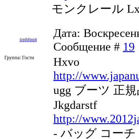
モンクレール Lx
Дата: Воскресень
jzphfpqjt
Сообщение #
19
Группа: Гости
Hxvo
http://www.japan
ugg ブーツ 正規品
Jkgdarstf
http://www.2012j
- バッグ コーチ H