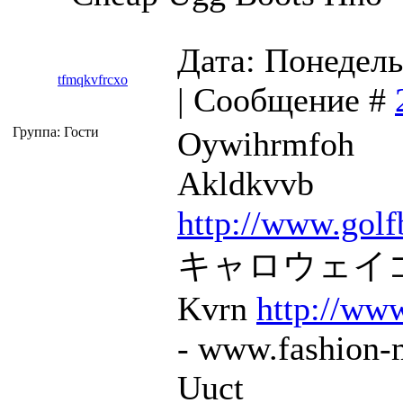
Дата: Понедель
tfmqkvfrcxo
| Сообщение #
Группа: Гости
Oywihrmfoh
Akldkvvb
http://www.golf
キャロウェイゴル
Kvrn
http://www
- www.fashion-m
Uuct