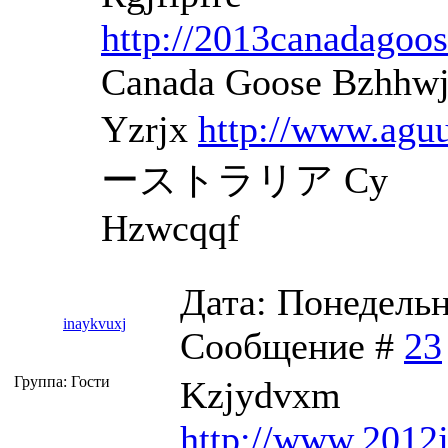
http://2013canadagoos
Canada Goose Bzhhw
Yzrjx
http://www.agu
ーストラリア Cy
Hzwcqqf
Дата: Понедельни
inaykvuxj
Сообщение #
23
Группа: Гости
Kzjydvxm
http://www.2012j