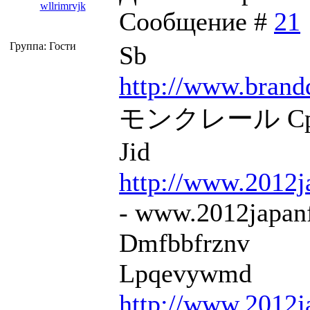
wllrimrvjk
Сообщение #
21
Группа: Гости
Sb
http://www.brand
モンクレール Cp
Jid
http://www.2012j
- www.2012japanf
Dmfbbfrznv
Lpqevywmd
http://www.2012j