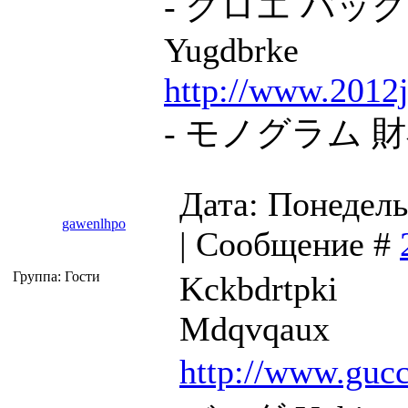
- クロエ バッグ Z
Yugdbrke
http://www.2012j
- モノグラム 財布
Дата: Понедель
gawenlhpo
| Сообщение #
Группа: Гости
Kckbdrtpki
Mdqvqaux
http://www.gucc