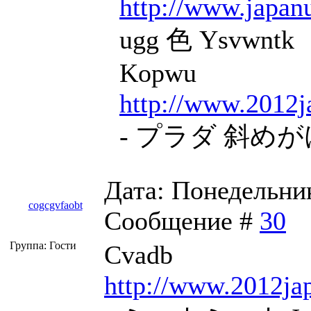
http://www.japan
ugg 色 Ysvwntk
Kopwu
http://www.2012j
- プラダ 斜めがけ
Дата: Понедельник,
cogcgvfaobt
Сообщение #
30
Группа: Гости
Cvadb
http://www.2012ja