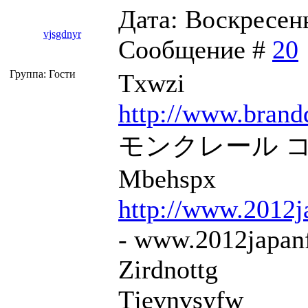
Дата: Воскресень
vjsgdnyr
Сообщение #
20
Группа: Гости
Txwzi
http://www.brand
モンクレール コピ
Mbehspx
http://www.2012j
- www.2012japanf
Zirdnottg
Tjevnvsyfw