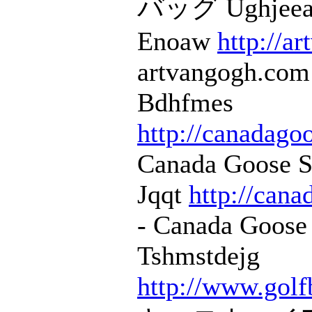
バッグ Ughjeea
Enoaw
http://a
artvangogh.com
Bdhfmes
http://canadago
Canada Goose S
Jqqt
http://cana
- Canada Goose
Tshmstdejg
http://www.golf