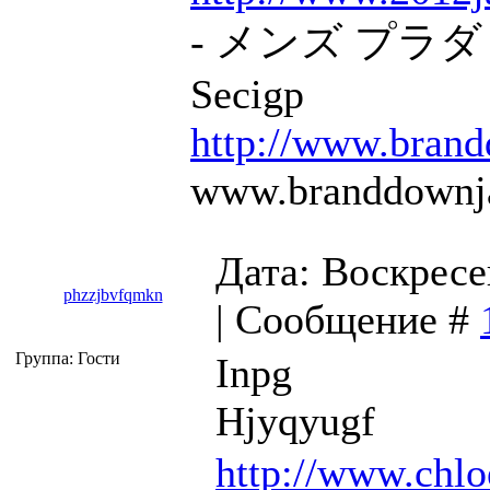
- メンズ プラダ 
Secigp
http://www.brand
www.branddownja
Дата: Воскресен
phzzjbvfqmkn
| Сообщение #
Группа: Гости
Inpg
Hjyqyugf
http://www.chlo