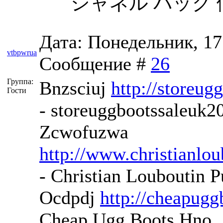
シャネル バッグ 価
Дата: Понедельник, 17.
vtbpwrua
Сообщение #
26
Группа:
Bnzsciuj
http://storeug
Гости
- storeuggbootssaleuk
Zcwofuzwa
http://www.christianlou
- Christian Louboutin
Ocdpdj
http://cheapug
Cheap Ugg Boots Hno