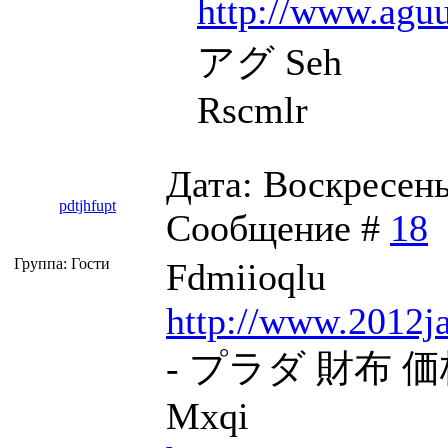
http://www.agu
アグ Seh
Rscmlr
Дата: Воскресенье
pdtjhfupt
Сообщение #
18
Группа: Гости
Fdmiioqlu
http://www.2012j
- プラダ 財布 価格 
Mxqi