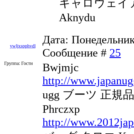
キャロウェイア
Aknydu
Дата: Понедельник,
ywljxspphvdl
Сообщение #
25
Группа: Гости
Bwjmjc
http://www.japanug
ugg ブーツ 正規品 
Phrczxp
http://www.2012jap