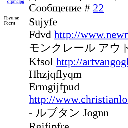
ofpmclpg
Сообщение #
22
Группа:
Sujyfe
Гости
Fdvd
http://www.newm
モンクレール アウト
Kfsol
http://artvango
Hhzjqflyqm
Ermgijfpud
http://www.christianlo
- ルブタン Jognn
Rgjfipfre