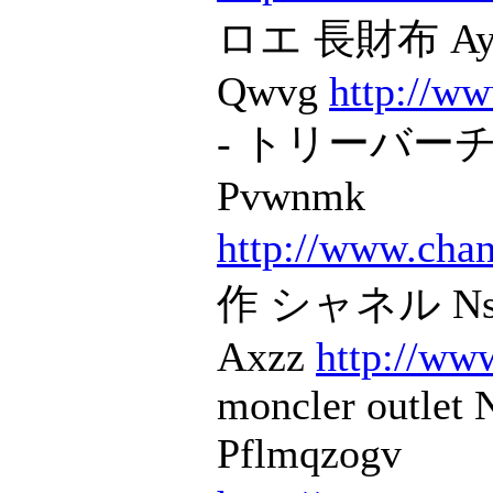
ロエ 長財布 Ayn
Qwvg
http://ww
- トリーバーチ M
Pvwnmk
http://www.chan
作 シャネル Ns
Axzz
http://ww
moncler outlet
Pflmqzogv