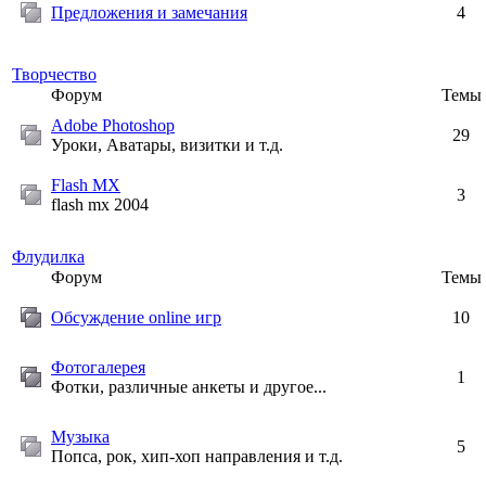
Предложения и замечания
4
Творчество
Форум
Темы
Adobe Photoshop
29
Уроки, Аватары, визитки и т.д.
Flash MX
3
flash mx 2004
Флудилка
Форум
Темы
Обсуждение online игр
10
Фотогалерея
1
Фотки, различные анкеты и другое...
Музыка
5
Попса, рок, хип-хоп направления и т.д.