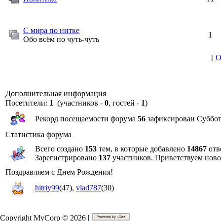
С мира по нитке
1
Обо всём по чуть-чуть
[
О
Дополнительная информация
Посетители:
1
(участников -
0
, гостей -
1
)
Рекорд посещаемости форума
56
зафиксирован Суббота,
Статистика форума
Всего создано
153
тем, в которые добавлено
14867
отв
Зарегистрировано
137
участников. Приветствуем нов
Поздравляем с Днем Рождения!
hitriy99
(47)
,
vlad787
(30)
Copyright MyCorp © 2026 |